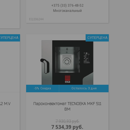
+375 (33) 376-48-52
Многоканальный
EQ206244
СУПЕРЦЕНА
СУПЕРЦЕНА
-5%
Осталось 3 дня
12 M.V
Пароконвектомат TECNOEKA MKF 511
BM
7 930,93
руб.
7 534,39
руб.