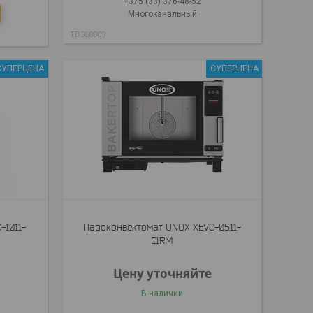
+375 (33) 376-48-52
Многоканальный
TD368809
СУПЕРЦЕНА
СУПЕРЦЕНА
-1011-
Пароконвектомат UNOX XEVC-0511-
E1RM
Цену уточняйте
В наличии