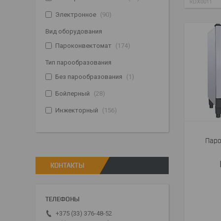
RDX0011
Электронное
90
Вид оборудования
Пароконвектомат
174
Тип парообразования
Без парообразования
1
Бойлерный
28
Инжекторный
156
Паро
КОНТАКТЫ
+375 (33) 376-48-52