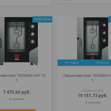
TD280333
СУПЕРЦЕНА
-5%
Осталось 
нвектомат TECNOEKA MKF 711
Пароконвектомат TECNOEKA M
S
S
10 686,03
руб.
7 475,60
руб.
10 151,73
руб.
В наличии
В наличии