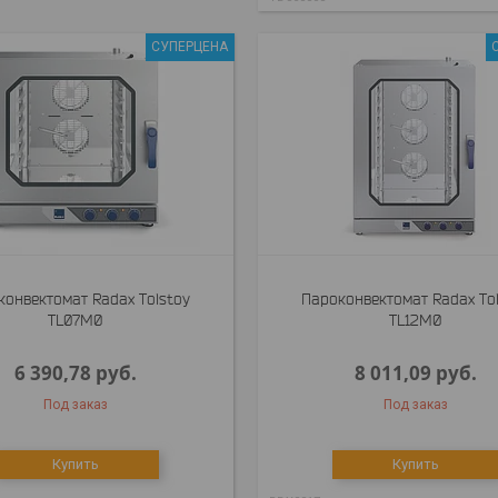
СУПЕРЦЕНА
конвектомат Radax Tolstoy
Пароконвектомат Radax To
TL07M0
TL12M0
6 390,78
руб.
8 011,09
руб.
Под заказ
Под заказ
Купить
Купить