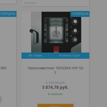
TD287602
СУПЕРЦЕНА
СУПЕРЦЕНА
-5%
Осталось 3 дня
 893
Пароконвектомат TECNOEKA MKF 511
S
6 183,98
руб.
5 874,78
руб.
В наличии
Купить