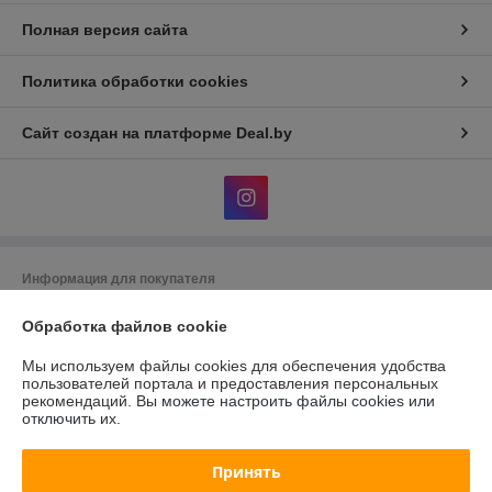
Полная версия сайта
Политика обработки cookies
Сайт создан на платформе Deal.by
Информация для покупателя
Юридическое лицо:
Общество с ограниченной ответственностью
Обработка файлов cookie
"АльгоТрейд"
230023, г. Гродно, ул. 17 Сентября, д. 49А, офис 8 (цокольный этаж,
вход с правого торца здания)
Мы используем файлы cookies для обеспечения удобства
пользователей портала и предоставления персональных
Регистрационный номер ЕГР: 591019949
рекомендаций.
Вы можете настроить файлы cookies или
отключить их.
УНП: 591019949
Регистрационный орган: Гродненский городской исполнительный
Принять
комитет