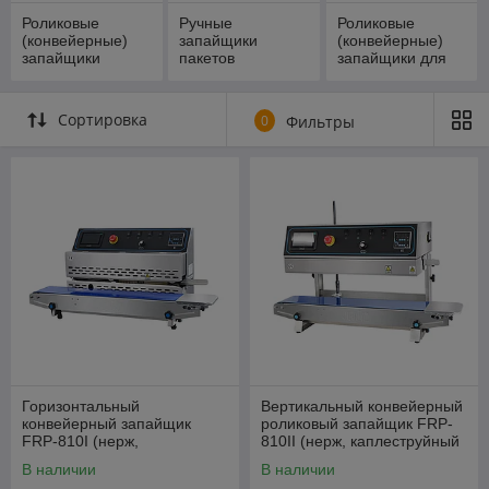
Роликовые
Ручные
Роликовые
(конвейерные)
запайщики
(конвейерные)
запайщики
пакетов
запайщики для
пакетов
тяжелых пакетов
Сортировка
0
Фильтры
Горизонтальный
Вертикальный конвейерный
конвейерный запайщик
роликовый запайщик FRP-
FRP-810I (нерж,
810II (нерж, каплеструйный
каплеструйный принтер)
принтер)
В наличии
В наличии