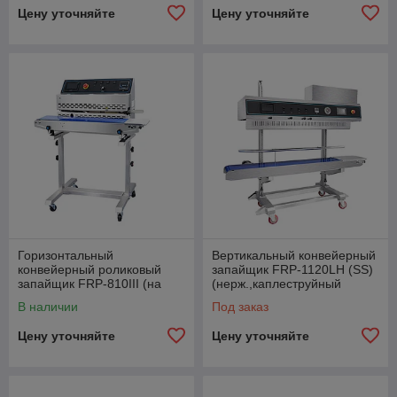
Цену уточняйте
Цену уточняйте
Горизонтальный
Вертикальный конвейерный
конвейерный роликовый
запайщик FRP-1120LH (SS)
запайщик FRP-810III (на
(нерж.,каплеструйный
консоли, каплеструйный
принтер,откачка/наполн.
В наличии
Под заказ
принтер)
возд)
Цену уточняйте
Цену уточняйте