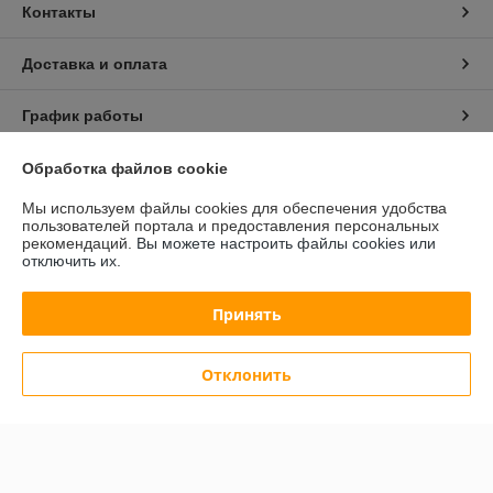
Контакты
Доставка и оплата
График работы
Полная версия сайта
Обработка файлов cookie
Мы используем файлы cookies для обеспечения удобства
Политика обработки cookies
пользователей портала и предоставления персональных
рекомендаций.
Вы можете настроить файлы cookies или
отключить их.
Сайт создан на платформе Deal.by
Принять
Отклонить
Информация для покупателя
Юридическое лицо:
Общество с ограниченной ответственностью
"АльгоТрейд"
230023, г. Гродно, ул. 17 Сентября, д. 49А, офис 8 (цокольный этаж,