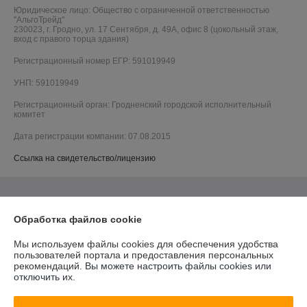
Юридическое лицо:
Общество с ограниченной ответственностью
"АльгоТрейд"
230023, г. Гродно, ул. 17 Сентября, д. 49А, офис 8 (цокольный этаж,
вход с правого торца здания)
Регистрационный номер ЕГР: 591019949
УНП: 591019949
Регистрационный орган: Гродненский городской исполнительный
комитет
Дата регистрации компании: 07.08.2015
Ссылка на свидетельство/лицензию
Обработка файлов cookie
Мы используем файлы cookies для обеспечения удобства
пользователей портала и предоставления персональных
рекомендаций.
Вы можете настроить файлы cookies или
отключить их.