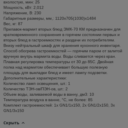
вхолостую, мин: 25
Мощность, кВт: 2,012
Напряжение, В: 230
Габаритные размеры, мм,: 1120x705(1030)x1484
Вес, кг: 87
Прилавок-мармит вторых блюд ЭМК-70 КМ предназначен для
кратковременного сохранения в горячем состоянии первых и
вторых блюд в гастроемкостях и раздачи их потребителям.
Внизу нейтральный шкаф для хранения кухонного инвентаря.
Способ обогрева гастроемкостей — горячим паром от залитой
вручную внутрь мармита воды. Воды сливается через кран.
Плавная регулировка температуры от 30 до 85С. Двойная
полка над мармитом обеспечивает большую полезную
площадь для выкладки блюд и имеет лампу подсветки.
Дополнительные характеристики:
Количество ламп освещения, шт.: 1
Количество ТЭН-ов/ПЭН-ов, шт.: 2
Объем воды, заливаемой воды в ванну, дм3: 10
Температура воздуха в ванне, °С, не более: 85
Комплект гастроемкостей: 1x GN1/1x150, 2x GN1/2x150, 3x
GN1/3x150
Скрыть