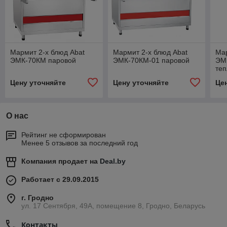
Мармит 2-х блюд Abat
Мармит 2-х блюд Abat
Мар
ЭМК-70КМ паровой
ЭМК-70КМ-01 паровой
ЭМ
те
Цену уточняйте
Цену уточняйте
Це
О нас
Рейтинг не сформирован
Менее 5 отзывов за последний год
Компания продает на
Deal.by
Работает с 29.09.2015
г. Гродно
ул. 17 Сентября, 49А, помещение 8, Гродно, Беларусь
Контакты