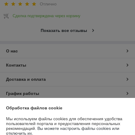
Отлично
Сделка подтверждена через корзину
Показать все отзывы
О нас
Контакты
Доставка и оплата
График работы
Полная версия сайта
Обработка файлов cookie
Мы используем файлы cookies для обеспечения удобства
Политика обработки cookies
пользователей портала и предоставления персональных
рекомендаций.
Вы можете настроить файлы cookies или
отключить их.