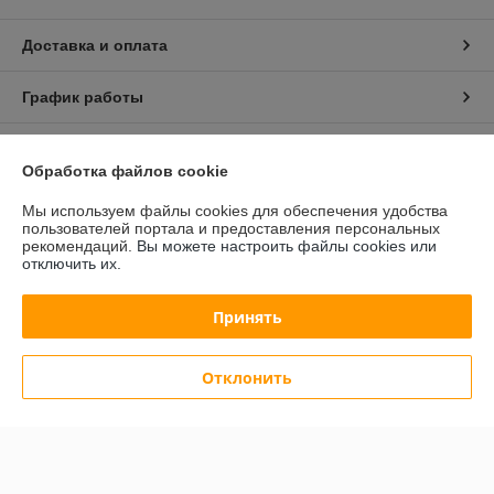
Доставка и оплата
График работы
Полная версия сайта
Обработка файлов cookie
Политика обработки cookies
Мы используем файлы cookies для обеспечения удобства
пользователей портала и предоставления персональных
рекомендаций.
Вы можете настроить файлы cookies или
Сайт создан на платформе Deal.by
отключить их.
Принять
Отклонить
Информация для покупателя
Юридическое лицо:
Общество с ограниченной ответственностью
"АльгоТрейд"
230023, г. Гродно, ул. 17 Сентября, д. 49А, офис 8 (цокольный этаж,
вход с правого торца здания)