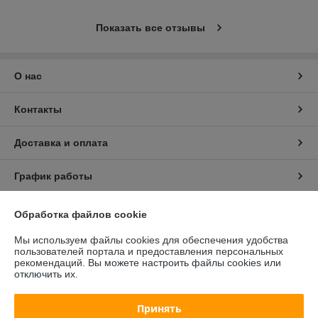
Показать все отзывы
О нас
Контакты
Доставка и оплата
График работы
Полная версия сайта
Обработка файлов cookie
Мы используем файлы cookies для обеспечения удобства
Политика обработки cookies
пользователей портала и предоставления персональных
рекомендаций.
Вы можете настроить файлы cookies или
отключить их.
Сайт создан на платформе Deal.by
Принять