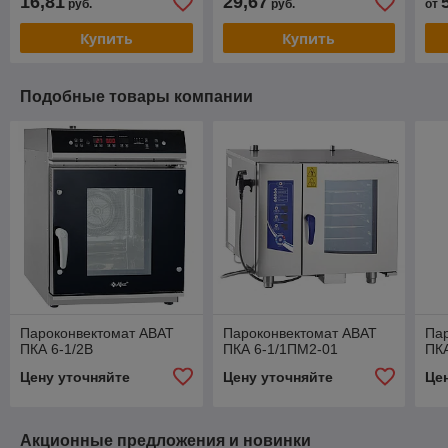
16,81
29,67
руб.
руб.
от
Купить
Купить
Подобные товары компании
Пароконвектомат ABAT
Пароконвектомат ABAT
Пар
ПКА 6-1/2В
ПКА 6-1/1ПМ2-01
ПКА
Цену уточняйте
Цену уточняйте
Це
Акционные предложения и новинки