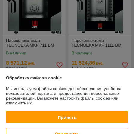
Пароконвектомат
Пароконвектомат
TECNOEKA MKF 711 BM
TECNOEKA MKF 1111 BM
В наличии
В наличии
8 571,12
11 524,86
руб.
руб.
9 022,24 руб.
12 131,43 руб.
Обработка файлов cookie
Купить
Купить
Мы используем файлы cookies для обеспечения удобства
СУПЕРЦЕНА
СУПЕРЦЕНА
пользователей портала и предоставления персональных
рекомендаций.
Вы можете настроить файлы cookies или
отключить их.
Принять
Отклонить