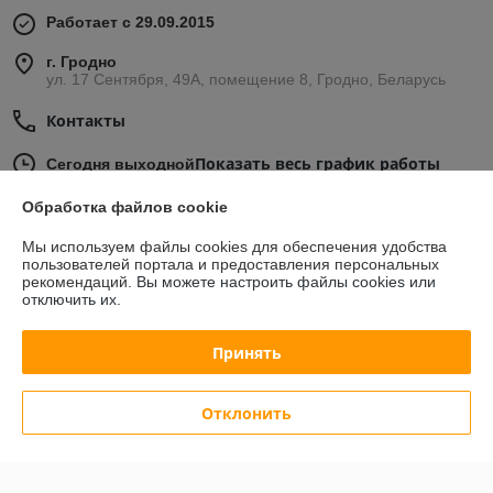
Работает с 29.09.2015
г. Гродно
ул. 17 Сентября, 49А, помещение 8, Гродно, Беларусь
Контакты
Показать весь график работы
Сегодня выходной
Обработка файлов cookie
Отзывы о магазине
Мы используем файлы cookies для обеспечения удобства
пользователей портала и предоставления персональных
42 отзывов за всё время
рекомендаций.
Вы можете настроить файлы cookies или
отключить их.
Михаил
30.07.2026
Принять
Плохо
Отклонить
Андрей
30.04.2025
Отлично
Сделка подтверждена через корзину