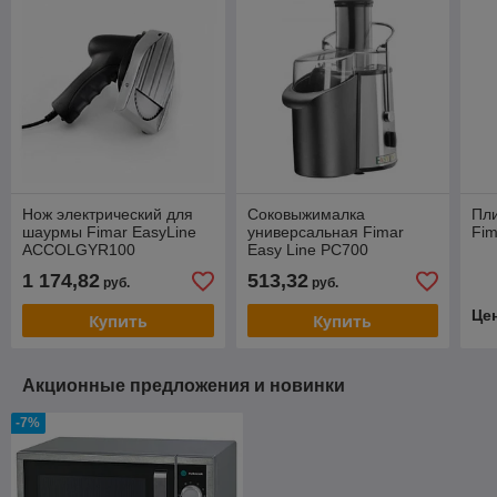
Нож электрический для
Соковыжималка
Пл
шаурмы Fimar EasyLine
универсальная Fimar
Fim
ACCOLGYR100
Easy Line PC700
1 174,82
513,32
руб.
руб.
Це
Купить
Купить
Акционные предложения и новинки
-7%