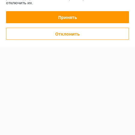
Доставка и оплата
отключить их.
График работы
Принять
Полная версия сайта
Отклонить
Политика обработки cookies
Сайт создан на платформе Deal.by
Информация для покупателя
Юридическое лицо:
Общество с ограниченной ответственностью
"АльгоТрейд"
230023, г. Гродно, ул. 17 Сентября, д. 49А, офис 8 (цокольный этаж,
вход с правого торца здания)
Регистрационный номер ЕГР: 591019949