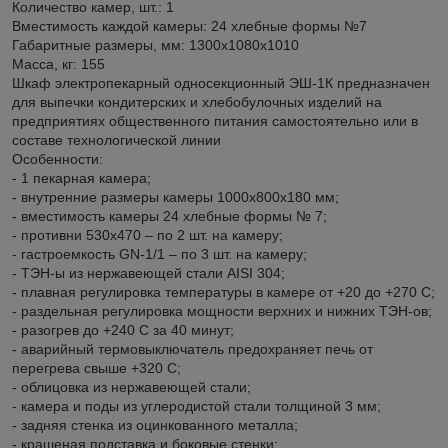
Количество камер, шт.: 1
Вместимость каждой камеры: 24 хлебные формы №7
Габаритные размеры, мм: 1300х1080х1010
Масса, кг: 155
Шкаф электропекарный односекционный ЭШ-1К предназначен
для выпечки кондитерских и хлебобулочных изделий на
предприятиях общественного питания самостоятельно или в
составе технологической линии
Особенности:
- 1 пекарная камера;
- внутренние размеры камеры 1000x800x180 мм;
- вместимость камеры 24 хлебные формы № 7;
- противни 530х470 – по 2 шт. на камеру;
- гастроемкость GN-1/1 – по 3 шт. на камеру;
- ТЭН-ы из нержавеющей стали AISI 304;
- плавная регулировка температуры в камере от +20 до +270 С;
- раздельная регулировка мощности верхних и нижних ТЭН-ов;
- разогрев до +240 С за 40 минут;
- аварийный термовыключатель предохраняет печь от
перегрева свыше +320 С;
- облицовка из нержавеющей стали;
- камера и поды из углеродистой стали толщиной 3 мм;
- задняя стенка из оцинкованного металла;
- крашеная подставка и боковые стенки;