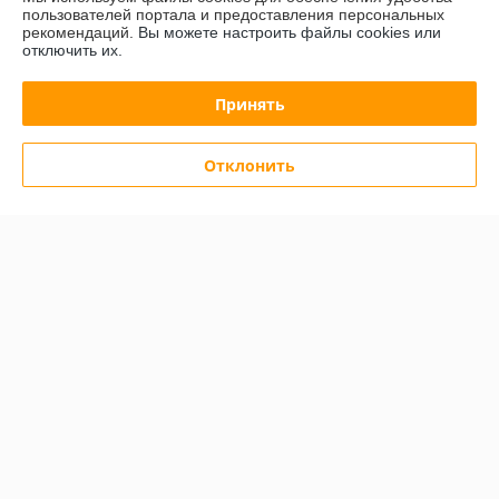
пользователей портала и предоставления персональных
рекомендаций.
Вы можете настроить файлы cookies или
отключить их.
Принять
Аппарат для хот-догов
HURAKAN HKN-Y06
Весы CAS ND-300E
Отклонить
В наличии
В наличии
643,64
1 409,01
руб.
руб.
692,09 руб.
1 515,07 руб.
Купить
Купить
-7%
-7%