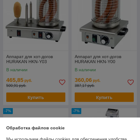
Аппарат для хот-догов
Аппарат для хот-догов
HURAKAN HKN-Y03
HURAKAN HKN-Y00
В наличии
В наличии
465,85
360,06
руб.
руб.
500,91 руб.
387,17 руб.
Купить
Купить
-7%
-7%
Обработка файлов cookie
Мы используем файлы cookies для обеспечения удобства