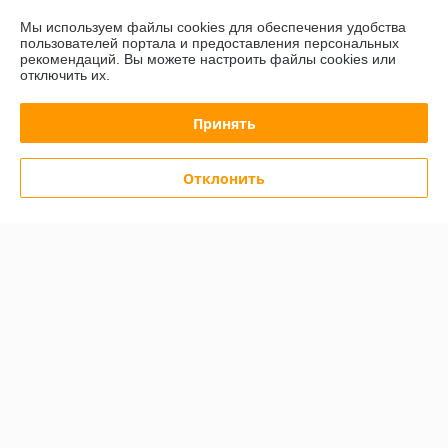
Мы используем файлы cookies для обеспечения удобства
-5%
-5%
пользователей портала и предоставления персональных
рекомендаций.
Вы можете настроить файлы cookies или
отключить их.
Принять
Отклонить
Витрина для пиццы Sirman
Витрина для пиццы Sirman
Vetrinetta D 38
Vetrinetta D 42
В наличии
В наличии
2 860,99
2 742,23
руб.
руб.
3 011,56 руб.
2 886,56 руб.
Купить
Купить
О нас