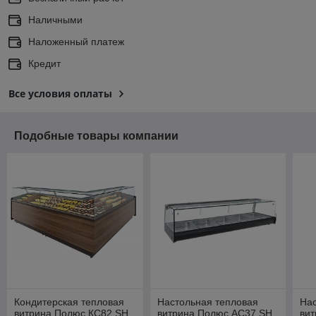
Наличными
Наложенный платеж
Кредит
Все условия оплаты
Подобные товары компании
Кондитерская тепловая
Настольная тепловая
Нас
витрина Полюс КС82 SH
витрина Полюс AС37 SH
ви