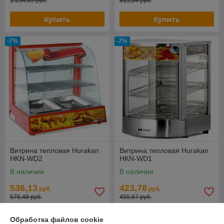
1 254,45 руб.
815,04 руб.
Купить
Купить
-7%
-7%
Витрина тепловая Hurakan
Витрина тепловая Hurakan
HKN-WD2
HKN-WD1
В наличии
В наличии
536,13
423,78
руб.
руб.
576,48 руб.
455,67 руб.
Купить
Купить
Обработка файлов cookie