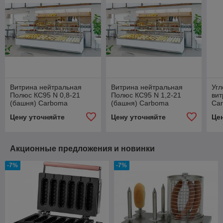
Витрина нейтральная
Витрина нейтральная
Угл
Полюс КС95 N 0,8-21
Полюс КС95 N 1,2-21
вит
(башня) Carboma
(башня) Carboma
Ca
Casablanca
Casablanca
(вн
Цену уточняйте
Цену уточняйте
Це
Акционные предложения и новинки
-7%
-7%