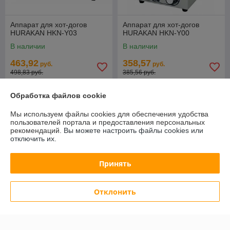
Аппарат для хот-догов
Аппарат для хот-догов
HURAKAN HKN-Y03
HURAKAN HKN-Y00
В наличии
В наличии
463,92
358,57
руб.
руб.
498,83 руб.
385,56 руб.
Купить
Купить
Обработка файлов cookie
Мы используем файлы cookies для обеспечения удобства
-7%
-7%
пользователей портала и предоставления персональных
рекомендаций.
Вы можете настроить файлы cookies или
отключить их.
Принять
Отклонить
Аппарат для хот-догов