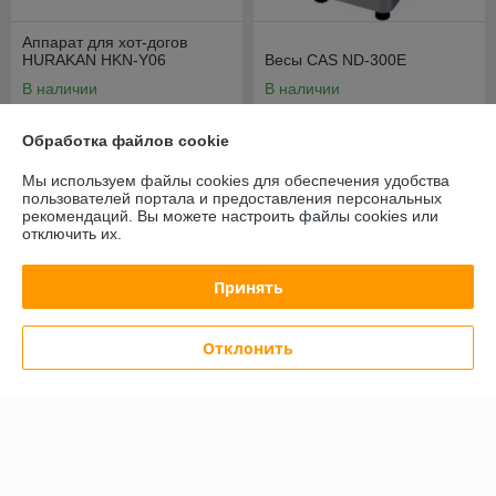
Аппарат для хот-догов
HURAKAN HKN-Y06
Весы CAS ND-300E
В наличии
В наличии
645,79
1 413,71
руб.
руб.
Обработка файлов cookie
694,39 руб.
1 520,12 руб.
Мы используем файлы cookies для обеспечения удобства
Купить
Купить
пользователей портала и предоставления персональных
рекомендаций.
Вы можете настроить файлы cookies или
отключить их.
-7%
-7%
Принять
Отклонить
Весы лабораторные CAS
Весы CAS DB-II 300 LCD
CAUW-220