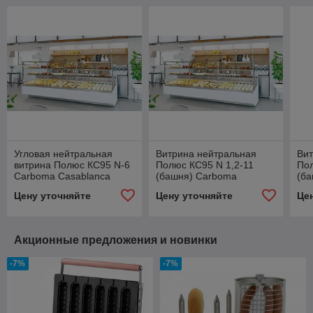
Угловая нейтральная
Витрина нейтральная
Вит
витрина Полюс КС95 N-6
Полюс КС95 N 1,2-11
Пол
Carboma Casablanca
(башня) Carboma
(ба
(внутренний 90)
Casablanca
Цену уточняйте
Цену уточняйте
Це
Акционные предложения и новинки
-7%
-7%