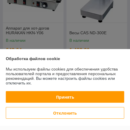
Аппарат для хот-догов
HURAKAN HKN-Y06
Весы CAS ND-300E
В наличии
В наличии
643,64
1 409,01
руб.
руб.
692,09 руб.
1 515,07 руб.
Обработка файлов cookie
Купить
Купить
Мы используем файлы cookies для обеспечения удобства
пользователей портала и предоставления персональных
рекомендаций.
Вы можете настроить файлы cookies или
-7%
-7%
отключить их.
Принять
Отклонить