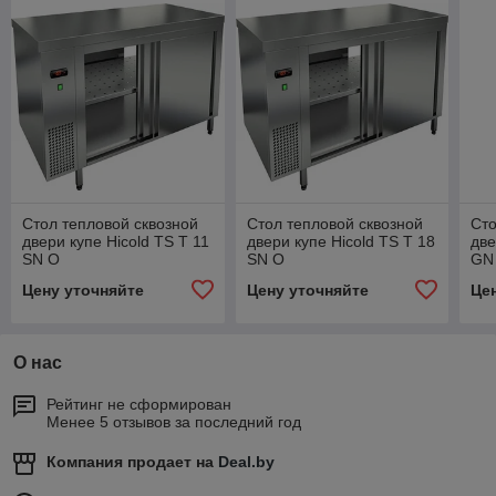
Стол тепловой сквозной
Стол тепловой сквозной
Сто
двери купе Hicold TS T 11
двери купе Hicold TS T 18
две
SN O
SN O
GN
Цену уточняйте
Цену уточняйте
Це
О нас
Рейтинг не сформирован
Менее 5 отзывов за последний год
Компания продает на
Deal.by