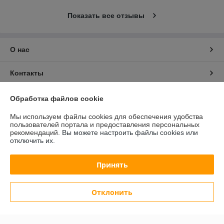
Показать все отзывы
О нас
Контакты
Доставка и оплата
Обработка файлов cookie
Мы используем файлы cookies для обеспечения удобства
График работы
пользователей портала и предоставления персональных
рекомендаций.
Вы можете настроить файлы cookies или
отключить их.
Полная версия сайта
Принять
Политика обработки cookies
Сайт создан на платформе Deal.by
Отклонить