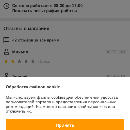
Сегодня работает с 08:30 до 17:00
Показать весь график работы
Отзывы о магазине
42 отзывов за всё время
Михаил
30.07.2026
Плохо
Андрей
30.04.2025
Отлично
Обработка файлов cookie
Сделка подтверждена через корзину
Мы используем файлы cookies для обеспечения удобства
пользователей портала и предоставления персональных
рекомендаций.
Вы можете настроить файлы cookies или
Показать все отзывы
отключить их.
Принять