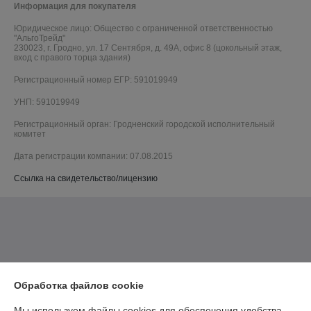
Информация для покупателя
Юридическое лицо:
Общество с ограниченной ответственностью
"АльгоТрейд"
230023, г. Гродно, ул. 17 Сентября, д. 49А, офис 8 (цокольный этаж,
вход с правого торца здания)
Регистрационный номер ЕГР: 591019949
УНП: 591019949
Регистрационный орган: Гродненский городской исполнительный
комитет
Дата регистрации компании: 07.08.2015
Ссылка на свидетельство/лицензию
Обработка файлов cookie
Мы используем файлы cookies для обеспечения удобства