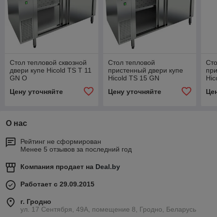
Стол тепловой сквозной
Стол тепловой
Сто
двери купе Hicold TS T 11
пристенный двери купе
при
GN O
Hicold TS 15 GN
Hic
Цену уточняйте
Цену уточняйте
Це
О нас
Рейтинг не сформирован
Менее 5 отзывов за последний год
Компания продает на
Deal.by
Работает с 29.09.2015
г. Гродно
ул. 17 Сентября, 49А, помещение 8, Гродно, Беларусь