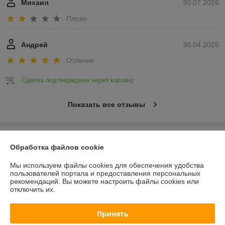
Михаил
30.07.2026
Плохо
Андрей
30.04.2025
Отлично
Сделка подтверждена через корзину
Показать все отзывы
О нас
Обработка файлов cookie
Контакты
Мы используем файлы cookies для обеспечения удобства
пользователей портала и предоставления персональных
рекомендаций.
Вы можете настроить файлы cookies или
Доставка и оплата
отключить их.
График работы
Принять