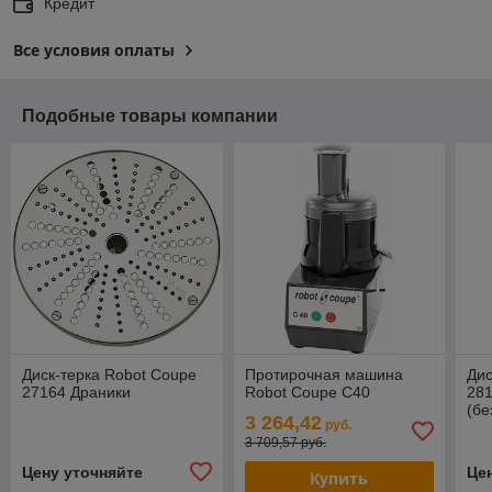
Кредит
Все условия оплаты
Подобные товары компании
Диск-терка Robot Coupe
Протирочная машина
Дис
27164 Драники
Robot Coupe C40
28
(бе
3 264,42
руб.
3 709,57 руб.
Цену уточняйте
Це
Купить