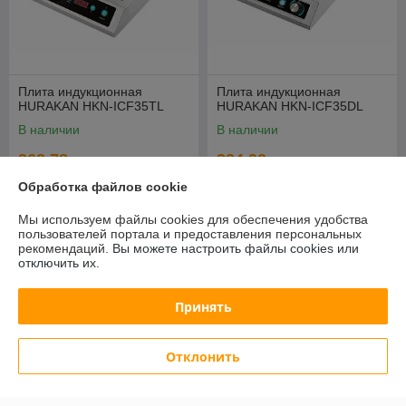
Плита индукционная
Плита индукционная
HURAKAN HKN-ICF35TL
HURAKAN HKN-ICF35DL
В наличии
В наличии
368,78
334,92
руб.
руб.
396,54 руб.
360,13 руб.
Обработка файлов cookie
Купить
Купить
Мы используем файлы cookies для обеспечения удобства
пользователей портала и предоставления персональных
рекомендаций.
Вы можете настроить файлы cookies или
СУПЕРЦЕНА
СУПЕРЦЕНА
отключить их.
Принять
Отклонить