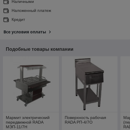
Наличными
Наложенный платеж
Кредит
Все условия оплаты
Подобные товары компании
Мармит электрический
Поверхность рабочая
Ма
передвижной RADA
RADA РП-4/7О
(пе
МЭП-11/7Н
RA