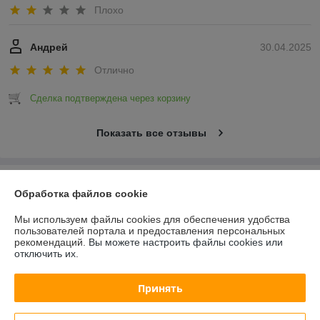
Плохо
Андрей
30.04.2025
Отлично
Сделка подтверждена через корзину
Показать все отзывы
О нас
Обработка файлов cookie
Контакты
Мы используем файлы cookies для обеспечения удобства
пользователей портала и предоставления персональных
рекомендаций.
Вы можете настроить файлы cookies или
Доставка и оплата
отключить их.
График работы
Принять
Полная версия сайта