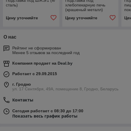
Подставка под ШЖЭ/1 (н/
Подставка под
Под
сталь)
хлебопекарную печь
пи
(крашеный металл)
пок
Цену уточняйте
Цену уточняйте
Це
О нас
Рейтинг не сформирован
Менее 5 отзывов за последний год
Компания продает на
Deal.by
Работает с 29.09.2015
г. Гродно
ул. 17 Сентября, 49А, помещение 8, Гродно, Беларусь
Контакты
Сегодня работает с 08:30 до 17:00
Показать весь график работы