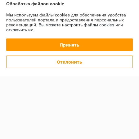
Доставка и оплата
Обработка файлов cookie
Мы используем файлы cookies для обеспечения удобства
График работы
пользователей портала и предоставления персональных
рекомендаций.
Вы можете настроить файлы cookies или
отключить их.
Полная версия сайта
Принять
Политика обработки cookies
Сайт создан на платформе Deal.by
Отклонить
Информация для покупателя
Юридическое лицо:
Общество с ограниченной ответственностью
"АльгоТрейд"
230023, г. Гродно, ул. 17 Сентября, д. 49А, офис 8 (цокольный этаж,
вход с правого торца здания)
Регистрационный номер ЕГР: 591019949