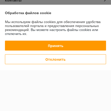
Контакты
Доставка и оплата
Обработка файлов cookie
Мы используем файлы cookies для обеспечения удобства
График работы
пользователей портала и предоставления персональных
рекомендаций.
Вы можете настроить файлы cookies или
отключить их.
Полная версия сайта
Принять
Политика обработки cookies
Сайт создан на платформе Deal.by
Отклонить
Информация для покупателя
Юридическое лицо:
Общество с ограниченной ответственностью
"АльгоТрейд"
230023, г. Гродно, ул. 17 Сентября, д. 49А, офис 8 (цокольный этаж,
вход с правого торца здания)