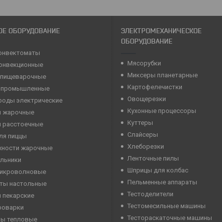
ОЕ ОБОРУДОВАНИЕ
ЭЛЕКТРОМЕХАНИЧЕСКОЕ
ОБОРУДОВАНИЕ
онвектоматы
Мясорубки
конвекционные
Миксеры планетарные
 пищеварочные
Картофелечистки
 промышленные
Овощерезки
роды электрические
Кухонные процессоры
 жарочные
Куттеры
 расстоечные
Слайсеры
ля пиццы
Хлеборезки
хности жарочные
Ленточные пилы
льники
Шприцы для колбас
микроволновые
Пельменные аппараты
ты настольные
Тестоделители
 пекарские
Тестомесильные машины
роварки
Тестораскаточные машины
ны тепловые