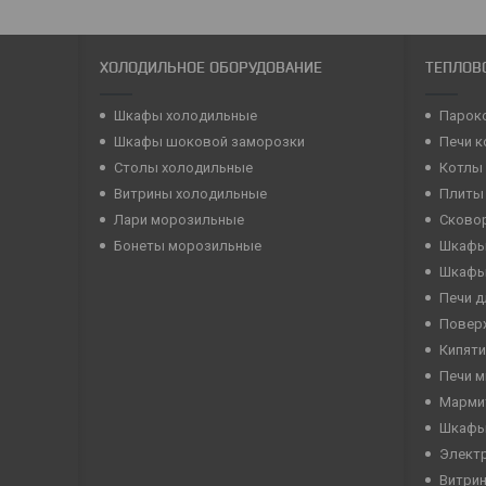
ХОЛОДИЛЬНОЕ ОБОРУДОВАНИЕ
ТЕПЛОВ
Шкафы холодильные
Парок
Шкафы шоковой заморозки
Печи 
Столы холодильные
Котлы
Витрины холодильные
Плиты
Лари морозильные
Сково
Бонеты морозильные
Шкафы
Шкафы
Печи д
Повер
Кипяти
Печи 
Марми
Шкафы
Элект
Витри