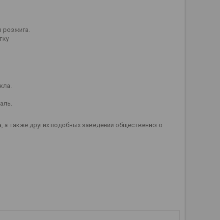
ы розжига.
тку
кла.
аль.
 а также других подобных заведений общественного