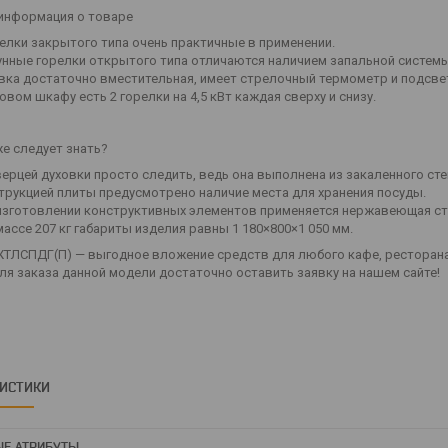
информация о товаре
релки закрытого типа очень практичные в применении.
гунные горелки открытого типа отличаются наличием запальной систем
вка достаточно вместительная, имеет стрелочный термометр и подсве
овом шкафу есть 2 горелки на 4,5 кВт каждая сверху и снизу.
же следует знать?
верцей духовки просто следить, ведь она выполнена из закаленного сте
трукцией плиты предусмотрено наличие места для хранения посуды.
изготовлении конструктивных элементов применяется нержавеющая ст
массе 207 кг габариты изделия равны 1 180×800×1 050 мм.
ТЛСПДГ(П) — выгодное вложение средств для любого кафе, ресторана,
Для заказа данной модели достаточно оставить заявку на нашем сайте!
РИСТИКИ
Е АТРИБУТЫ