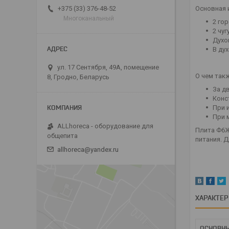
Основная 
+375 (33) 376-48-52
Многоканальный
2 го
2 чу
Духо
В дух
ул. 17 Сентября, 49А, помещение
О чем так
8, Гродно, Беларусь
За д
Конс
При 
При 
ALLhoreca - оборудование для
Плита Ф6Ж
общепита
питания. 
allhoreca@yandex.ru
ХАРАКТЕ
ОСНОВНЫ