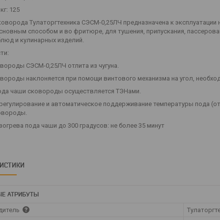
кг: 125
оворода Тулаторгтехника СЭСМ-0,25ЛЧ предназначена к эксплуатации н
сновным способом и во фритюре, для тушения, припускания, пассерован
люд и кулинарных изделий.
ти:
овороды СЭСМ-0,25ЛЧ отлита из чугуна.
овороды наклоняется при помощи винтового механизма на угол, необхо
пода чаши сковороды осуществляется ТЭНами.
 регулирование и автоматическое поддерживание температуры пода (от
овороды.
зогрева пода чаши до 300 градусов: не более 35 минут
РИСТИКИ
Е АТРИБУТЫ
дитель
Тулаторгт