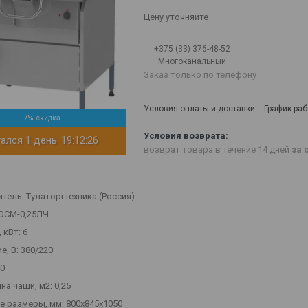
Цену уточняйте
+375 (33) 376-48-52
Многоканальный
Заказ только по телефону
Условия оплаты и доставки
График ра
-7%
ался 1 день
19:12:26
возврат товара в течение 14 дней
за 
тель: Тулаторгтехника (Россия)
ЭСМ-0,25ЛЧ
 кВт: 6
, В: 380/220
40
а чаши, м2: 0,25
е размеры, мм: 800х845х1050