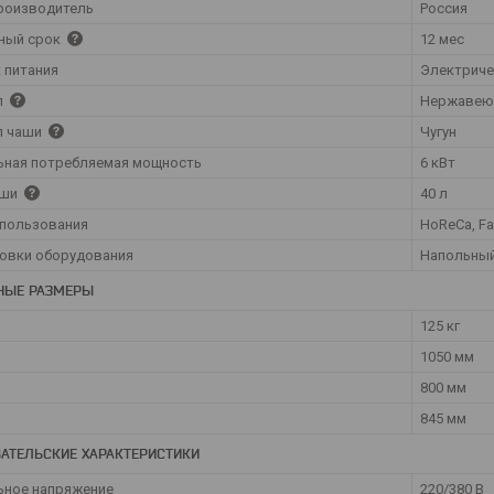
роизводитель
Россия
ный срок
12 мес
 питания
Электрич
л
Нержавею
л чаши
Чугун
ьная потребляемая мощность
6 кВт
аши
40 л
спользования
HoReCa, Fa
новки оборудования
Напольны
НЫЕ РАЗМЕРЫ
125 кг
1050 мм
800 мм
845 мм
АТЕЛЬСКИЕ ХАРАКТЕРИСТИКИ
ьное напряжение
220/380 В