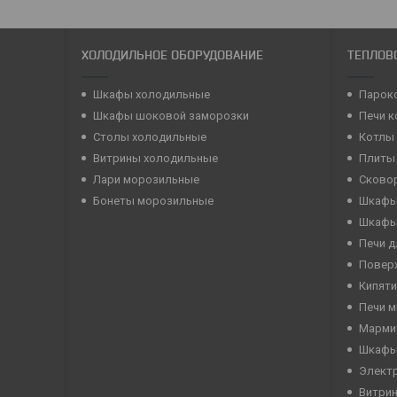
ХОЛОДИЛЬНОЕ ОБОРУДОВАНИЕ
ТЕПЛОВ
Шкафы холодильные
Парок
Шкафы шоковой заморозки
Печи 
Столы холодильные
Котлы
Витрины холодильные
Плиты
Лари морозильные
Сково
Бонеты морозильные
Шкафы
Шкафы
Печи д
Повер
Кипяти
Печи 
Марми
Шкафы
Элект
Витри