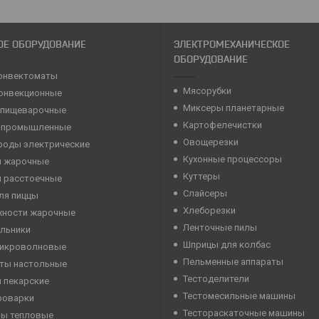
ОЕ ОБОРУДОВАНИЕ
ЭЛЕКТРОМЕХАНИЧЕСКОЕ
ОБОРУДОВАНИЕ
онвектоматы
Мясорубки
конвекционные
Миксеры планетарные
 пищеварочные
Картофелечистки
 промышленные
Овощерезки
роды электрические
Кухонные процессоры
 жарочные
Куттеры
 расстоечные
Слайсеры
ля пиццы
Хлеборезки
хности жарочные
Ленточные пилы
льники
Шприцы для колбас
микроволновые
Пельменные аппараты
ты настольные
Тестоделители
 пекарские
Тестомесильные машины
роварки
Тестораскаточные машины
ны тепловые