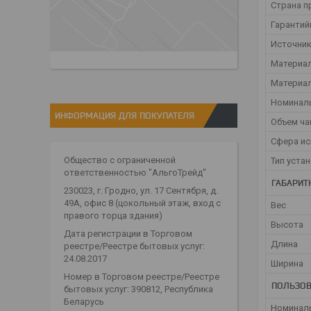
Страна п
Гарантий
Источник
Материа
Материа
Номинал
ИНФОРМАЦИЯ ДЛЯ ПОКУПАТЕЛЯ
Объем ч
Сфера и
Общество с ограниченной
Тип уста
ответственностью "АльгоТрейд"
ГАБАРИТ
230023, г. Гродно, ул. 17 Сентября, д.
49А, офис 8 (цокольный этаж, вход с
Вес
правого торца здания)
Высота
Дата регистрации в Торговом
Длина
реестре/Реестре бытовых услуг:
24.08.2017
Ширина
Номер в Торговом реестре/Реестре
ПОЛЬЗОВ
бытовых услуг: 390812, Республика
Беларусь
Номинал