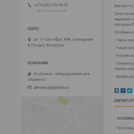
+375 (33) 376-48-52
Вес нетто, 
Многоканальный
Электроск
жарения о
овощных б
Особеннос
ул. 17 Сентября, 49А, помещение
- Чаша ск
8, Гродно, Беларусь
- Чаша ск
- Нагрев 
- Плавное
панели ск
ALLhoreca - оборудование для
- Время ра
общепита
allhoreca@yandex.ru
ХАРАКТЕ
ОСНОВНЫ
Произво