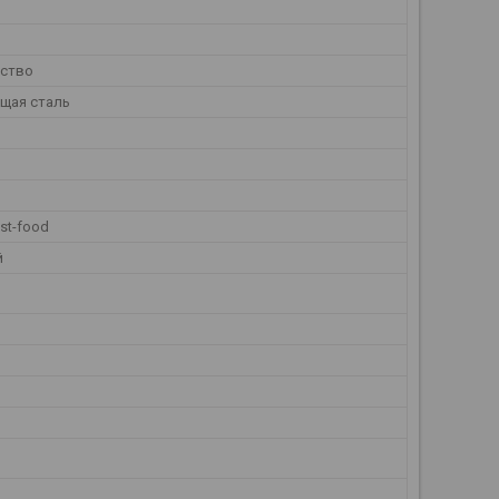
ество
щая сталь
st-food
й