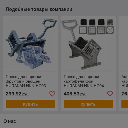
Подобные товары компании
Пресс для нарезки
Пресс для нарезки
Апп
фруктов и овощей
картофеля фри
ка
HURAKAN HKN-HC03
HURAKAN HKN-HC04
HU
299,92
408,53
76
руб.
руб.
Купить
Купить
О нас