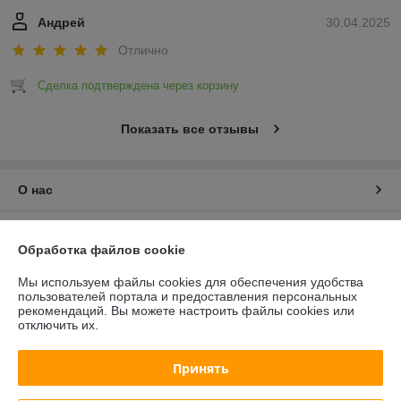
Андрей
30.04.2025
Отлично
Сделка подтверждена через корзину
Показать все отзывы
О нас
Контакты
Обработка файлов cookie
Доставка и оплата
Мы используем файлы cookies для обеспечения удобства
пользователей портала и предоставления персональных
рекомендаций.
Вы можете настроить файлы cookies или
График работы
отключить их.
Полная версия сайта
Принять
Политика обработки cookies