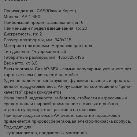
Производитель: CAS(Южная Корея)
Модель: AP-1 6EX
Наибольший предел взвешивания, кг: 6
Наименьший предел взвешивания, гр: 20
Дискретность, гр: 2
Размер платформы, мм: 340х215
Материал платформы: Нержавеющая сталь
Тип дисплея: Флуоресцентный
Габаритные размеры, мм: 435x325x495
Вес нетто, кг: 6,5
Весы торговые Cas AP-6EX - самые популярные уже много лет
торговые весы с дисплеем на стойке.
Удачная надежная конструкция, функциональность и простота
делают продуктовые весы АР лучшими по соотношению "цена-
качество" среди конкурентов.
Из-за своей надежности, габаритов, стойкости к агрессивным
средам нашли широкой применение в мясных и рыбных
отделах супермаркетов, рынков и на фасовке.
При производстве весов AP вместо кислотно-порошковой
применяется природосберегающая электро-покраска корпуса.
Подходят для:
- супермаркетов, продуктовых магазинов