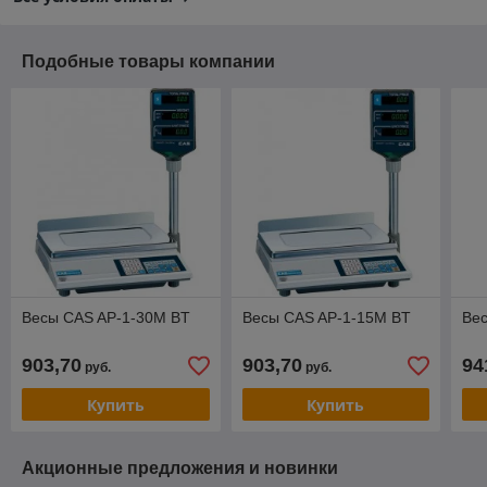
Подобные товары компании
Весы CAS AP-1-30М BT
Весы CAS AP-1-15М BT
Вес
903,70
903,70
94
руб.
руб.
Купить
Купить
Акционные предложения и новинки