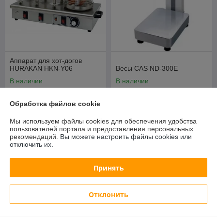
Аппарат для хот-догов
HURAKAN HKN-Y06
Весы CAS ND-300E
В наличии
В наличии
645,79
1 413,71
руб.
руб.
Обработка файлов cookie
694,39 руб.
1 520,12 руб.
Мы используем файлы cookies для обеспечения удобства
Купить
Купить
пользователей портала и предоставления персональных
рекомендаций.
Вы можете настроить файлы cookies или
отключить их.
-7%
-7%
Принять
Отклонить