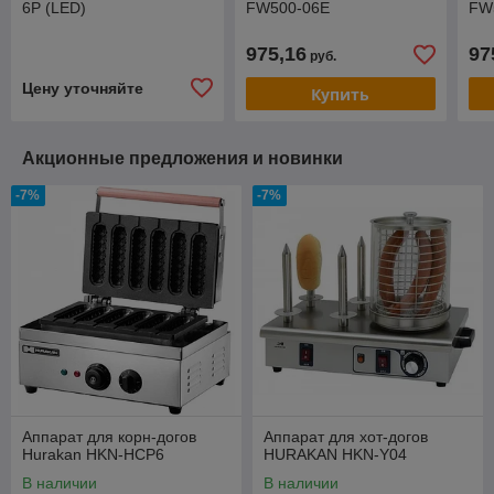
6P (LED)
FW500-06E
FW
975,16
97
руб.
Цену уточняйте
Купить
Акционные предложения и новинки
-7%
-7%
Аппарат для корн-догов
Аппарат для хот-догов
Hurakan HKN-HCP6
HURAKAN HKN-Y04
В наличии
В наличии