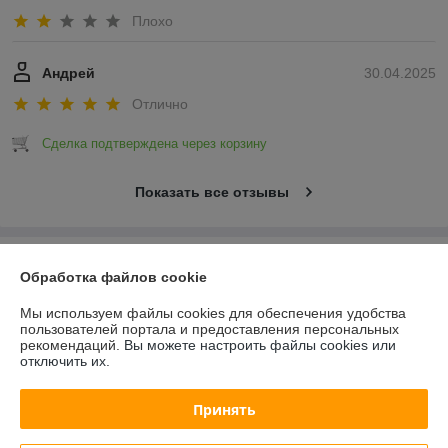
Плохо
Андрей
30.04.2025
Отлично
Сделка подтверждена через корзину
Показать все отзывы
О нас
Обработка файлов cookie
Контакты
Мы используем файлы cookies для обеспечения удобства
пользователей портала и предоставления персональных
рекомендаций.
Вы можете настроить файлы cookies или
Доставка и оплата
отключить их.
График работы
Принять