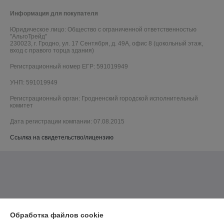
Информация для покупателя
Юридическое лицо:
Общество с ограниченной ответственностью
"АльгоТрейд"
230023, г. Гродно, ул. 17 Сентября, д. 49А, офис 8 (цокольный этаж,
вход с правого торца здания)
Регистрационный номер ЕГР: 591019949
УНП: 591019949
Регистрационный орган: Гродненский городской исполнительный
комитет
Дата регистрации компании: 07.08.2015
Ссылка на свидетельство/лицензию
Обработка файлов cookie