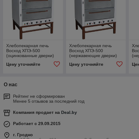
Хлебопекарная печь
Хлебопекарная печь
Хл
Восход ХПЭ-500
Восход ХПЭ-500
Вос
(оцинкованные дверки)
(нержавеющие дверки)
(н
и д
Цену уточняйте
Цену уточняйте
Це
О нас
Рейтинг не сформирован
Менее 5 отзывов за последний год
Компания продает на
Deal.by
Работает с 29.09.2015
г. Гродно