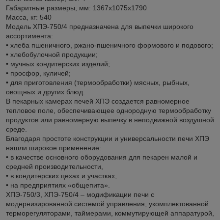
Габаритные размеры, мм: 1367x1075x1790
Масса, кг: 540
Модель ХПЭ-750/4 предназначена для выпечки широкого
ассортимента:
• хлеба пшеничного, ржано-пшеничного формового и подового;
• хлебобулочной продукции;
• мучных кондитерских изделий;
• просфор, куличей;
• для приготовления (термообработки) мясных, рыбных,
овощных и других блюд.
В пекарных камерах печей ХПЭ создается равномерное
тепловое поле, обеспечивающее однородную термообработку
продуктов или равномерную выпечку в неподвижной воздушной
среде.
Благодаря простоте конструкции и универсальности печи ХПЭ
нашли широкое применение:
• в качестве основного оборудования для пекарен малой и
средней производительности,
• в кондитерских цехах и участках,
• на предприятиях «общепита».
ХПЭ-750/3, ХПЭ-750/4 – модификации печи с
модернизированной системой управления, укомплектованной
терморегуляторами, таймерами, коммутирующей аппаратурой,