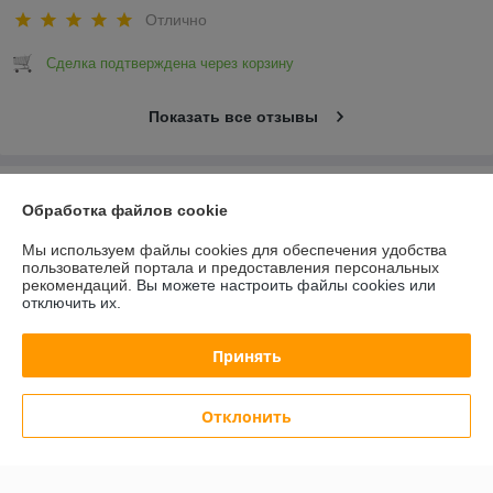
Отлично
Сделка подтверждена через корзину
Показать все отзывы
О нас
Обработка файлов cookie
Контакты
Мы используем файлы cookies для обеспечения удобства
пользователей портала и предоставления персональных
рекомендаций.
Вы можете настроить файлы cookies или
Доставка и оплата
отключить их.
График работы
Принять
Полная версия сайта
Отклонить
Политика обработки cookies