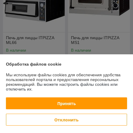
Печь для пиццы ITPIZZA
Печь для пиццы ITPIZZA
ML66
MS1
В наличии
В наличии
8 324,17
1 683,68
руб.
руб.
Обработка файлов cookie
8 762,28 руб.
1 772,29 руб.
Мы используем файлы cookies для обеспечения удобства
Купить
Купить
пользователей портала и предоставления персональных
рекомендаций.
Вы можете настроить файлы cookies или
отключить их.
СУПЕРЦЕНА
СУПЕРЦЕНА
Принять
Отклонить