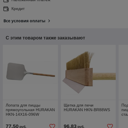
Кредит
Все условия оплаты
С этим товаром также заказывают
Лопата для пиццы
Щетка для печи
Под
прямоугольная HURAKAN
HURAKAN HKN-BR88WS
пи
HKN-14X16-096W
ста
77,50
96,83
руб.
руб.