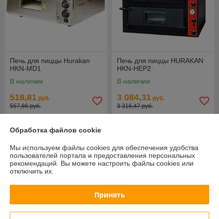
Печь для пиццы Hurakan
Печь для пиццы HURAKAN
HKN-MD1
HKN-HEP2
В наличии
В наличии
518,81
3 084,31
руб.
руб.
557,86 руб.
3 316,47 руб.
Купить
Купить
Обработка файлов cookie
СУПЕРЦЕНА
СУПЕРЦЕНА
Мы используем файлы cookies для обеспечения удобства
пользователей портала и предоставления персональных
рекомендаций.
Вы можете настроить файлы cookies или
отключить их.
Принять