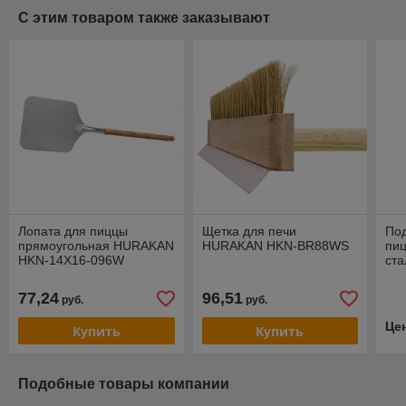
С этим товаром также заказывают
Лопата для пиццы
Щетка для печи
Под
прямоугольная HURAKAN
HURAKAN HKN-BR88WS
пи
HKN-14X16-096W
ста
77,24
96,51
руб.
руб.
Це
Купить
Купить
Подобные товары компании