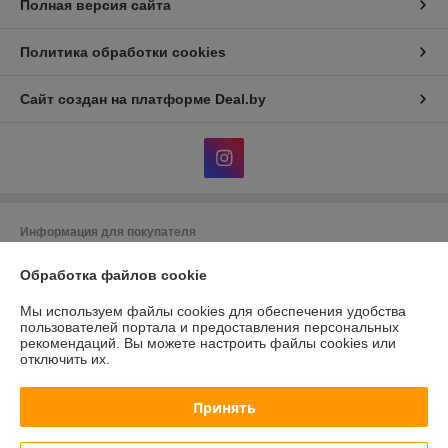
Полная версия сайта
Политика обработки cookies
Сайт создан на платформе Deal.by
Информация для покупателя
Юридическое лицо:
Общество с ограниченной ответственностью
Обработка файлов cookie
"АльгоТрейд"
230023, г. Гродно, ул. 17 Сентября, д. 49А, офис 8 (цокольный этаж,
вход с правого торца здания)
Мы используем файлы cookies для обеспечения удобства
пользователей портала и предоставления персональных
Регистрационный номер ЕГР: 591019949
рекомендаций.
Вы можете настроить файлы cookies или
отключить их.
УНП: 591019949
Регистрационный орган: Гродненский городской исполнительный
Принять
комитет