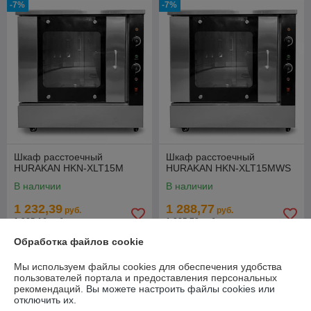
-7%
-7%
Шкаф расстоечный
Шкаф расстоечный
HURAKAN HKN-XLT15M
HURAKAN HKN-XLT15MWS
В наличии
В наличии
1 232,39
1 288,77
руб.
руб.
1 325,16 руб.
1 385,78 руб.
Обработка файлов cookie
Купить
Купить
Мы используем файлы cookies для обеспечения удобства
пользователей портала и предоставления персональных
-7%
-7%
рекомендаций.
Вы можете настроить файлы cookies или
отключить их.