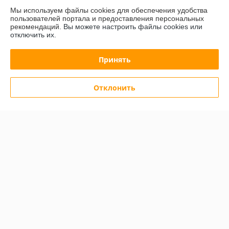
Мы используем файлы cookies для обеспечения удобства
СУПЕРЦЕНА
СУПЕРЦЕНА
пользователей портала и предоставления персональных
рекомендаций.
Вы можете настроить файлы cookies или
отключить их.
Принять
Отклонить
Печь для пиццы ITPIZZA
Печь для пиццы ITPIZZA
ML4
ML44
В наличии
В наличии
3 850,49
6 530,33
руб.
руб.
4 053,15 руб.
6 874,03 руб.
Купить
Купить
СУПЕРЦЕНА
СУПЕРЦЕНА