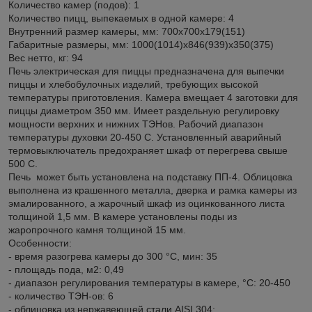
Количество камер (подов): 1
Количество пицц, выпекаемых в одной камере: 4
Внутренний размер камеры, мм: 700x700x179(151)
Габаритные размеры, мм: 1000(1014)x846(939)x350(375)
Вес нетто, кг: 94
Печь электрическая для пиццы предназначена для выпечки
пиццы и хлебобулочных изделий, требующих высокой
температуры приготовления. Камера вмещает 4 заготовки для
пиццы диаметром 350 мм. Имеет раздельную регулировку
мощности верхних и нижних ТЭНов. Рабочий диапазон
температуры духовки 20-450 С. Установленный аварийный
термовыключатель предохраняет шкаф от перегрева свыше
500 С.
Печь может быть установлена на подставку ПП-4. Облицовка
выполнена из крашенного металла, дверка и рамка камеры из
эмалированного, а жарочный шкаф из оцинкованного листа
толщиной 1,5 мм. В камере установлены поды из
жаропрочного камня толщиной 15 мм.
Особенности:
- время разогрева камеры до 300 °С, мин: 35
- площадь пода, м2: 0,49
- диапазон регулирования температуры в камере, °С: 20-450
- количество ТЭН-ов: 6
- облицовка из нержавеющей стали AISI 304;