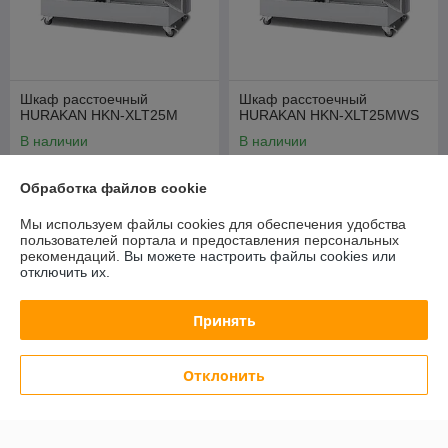
Шкаф расстоечный
Шкаф расстоечный
HURAKAN HKN-XLT25M
HURAKAN HKN-XLT25MWS
В наличии
В наличии
2 291,35
2 399,66
руб.
руб.
Обработка файлов cookie
2 463,82 руб.
2 580,28 руб.
Мы используем файлы cookies для обеспечения удобства
Купить
Купить
пользователей портала и предоставления персональных
рекомендаций.
Вы можете настроить файлы cookies или
отключить их.
-7%
Принять
Отклонить