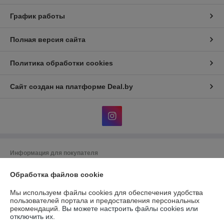
График работы
Полная версия сайта
Политика обработки cookies
Сайт создан на платформе Deal.by
Информация для покупателя
Юридическое лицо:
Общество с ограниченной ответственностью
Обработка файлов cookie
"АльгоТрейд"
230023, г. Гродно, ул. 17 Сентября, д. 49А, офис 8 (цокольный этаж,
вход с правого торца здания)
Мы используем файлы cookies для обеспечения удобства
пользователей портала и предоставления персональных
Регистрационный номер ЕГР: 591019949
рекомендаций.
Вы можете настроить файлы cookies или
отключить их.
УНП: 591019949