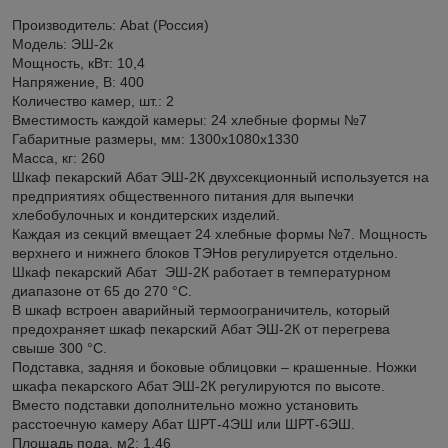
Производитель: Abat (Россия)
Модель: ЭШ-2к
Мощность, кВт: 10,4
Напряжение, В: 400
Количество камер, шт.: 2
Вместимость каждой камеры: 24 хлебные формы №7
Габаритные размеры, мм: 1300x1080x1330
Масса, кг: 260
Шкаф пекарский Абат ЭШ-2К двухсекционный используется на
предприятиях общественного питания для выпечки
хлебобулочных и кондитерских изделий.
Каждая из секций вмещает 24 хлебные формы №7. Мощность
верхнего и нижнего блоков ТЭНов регулируется отдельно.
Шкаф пекарский Абат ЭШ-2К работает в температурном
диапазоне от 65 до 270 °С.
В шкаф встроен аварийный термоограничитель, который
предохраняет шкаф пекарский Абат ЭШ-2К от перегрева
свыше 300 °С.
Подставка, задняя и боковые облицовки – крашенные. Ножки
шкафа пекарского Абат ЭШ-2К регулируются по высоте.
Вместо подставки дополнительно можно установить
расстоечную камеру Абат ШРТ-4ЭШ или ШРТ-6ЭШ.
Площадь пода, м2: 1,46