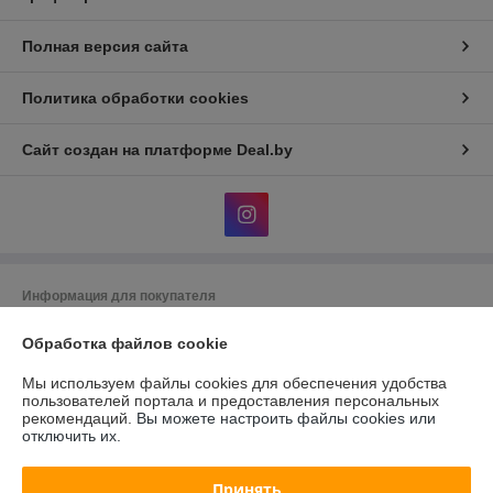
Полная версия сайта
Политика обработки cookies
Сайт создан на платформе Deal.by
Информация для покупателя
Юридическое лицо:
Общество с ограниченной ответственностью
Обработка файлов cookie
"АльгоТрейд"
230023, г. Гродно, ул. 17 Сентября, д. 49А, офис 8 (цокольный этаж,
вход с правого торца здания)
Мы используем файлы cookies для обеспечения удобства
пользователей портала и предоставления персональных
Регистрационный номер ЕГР: 591019949
рекомендаций.
Вы можете настроить файлы cookies или
отключить их.
УНП: 591019949
Регистрационный орган: Гродненский городской исполнительный
Принять