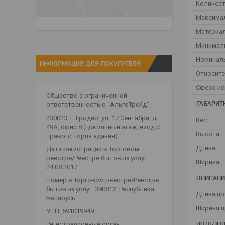
Количес
Максимал
Материал
Минималь
Номинал
ИНФОРМАЦИЯ ДЛЯ ПОКУПАТЕЛЯ
Относите
Сфера и
Общество с ограниченной
ГАБАРИТ
ответственностью "АльгоТрейд"
230023, г. Гродно, ул. 17 Сентября, д.
Вес
49А, офис 8 (цокольный этаж, вход с
Высота
правого торца здания)
Длина
Дата регистрации в Торговом
реестре/Реестре бытовых услуг:
Ширина
24.08.2017
ОПИСАНИ
Номер в Торговом реестре/Реестре
бытовых услуг: 390812, Республика
Длина пр
Беларусь
Ширина 
УНП: 591019949
ПОЛЬЗОВ
Регистрационный орган: