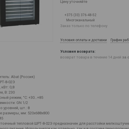
Цену уточняйте
+375 (33) 376-48-52
Многоканальный
Заказ только по телефону
Условия оплаты и доставки
График ра
возврат товара в течение 14 дней
за 
тель: Abat (Россия)
РТ-8-02Э
кВт: 0,8
, В: 230
рный режим, °C: +30…+85
емкости: GN 1/2
 уровней, шт.: 8
е размеры, мм: 520х688х800
45
тоечный тепловой ШРТ-8-02Э предназначен для расстойки мелкоштучн
ого питания. Используется как отдельно, так и в составе технологичес