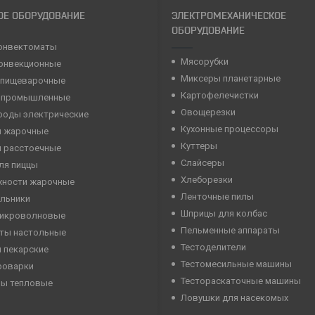
ОЕ ОБОРУДОВАНИЕ
ЭЛЕКТРОМЕХАНИЧЕСКОЕ
ОБОРУДОВАНИЕ
онвектоматы
Мясорубки
конвекционные
Миксеры планетарные
 пищеварочные
Картофелечистки
 промышленные
Овощерезки
роды электрические
Кухонные процессоры
 жарочные
Куттеры
 расстоечные
Слайсеры
ля пиццы
Хлеборезки
хности жарочные
Ленточные пилы
льники
Шприцы для колбас
микроволновые
Пельменные аппараты
ты настольные
Тестоделители
 пекарские
Тестомесильные машины
роварки
Тестораскаточные машины
ны тепловые
Ловушки для насекомых