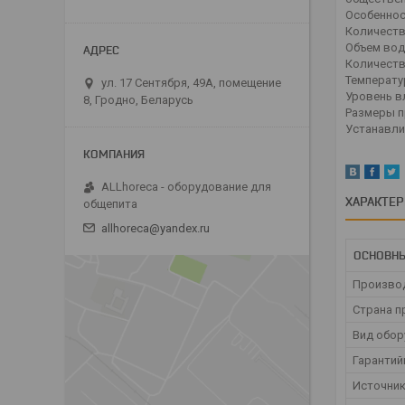
Особеннос
Количеств
Объем вод
Количеств
Температур
ул. 17 Сентября, 49А, помещение
Уровень в
8, Гродно, Беларусь
Размеры п
Устанавли
ALLhoreca - оборудование для
ХАРАКТЕ
общепита
allhoreca@yandex.ru
ОСНОВН
Произво
Страна п
Вид обо
Гарантий
Источник