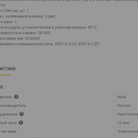
ти:
о ТЭН-ов, шт: 1
ы, заливаемой в ванну: 3 дм3
о ванн: 1
а воздуха, установленная в рабочей камере: 45 °C
лажности в камере: 50-95%
ротивня, мм: 325х265
ваемая конвекционная печь: КПП-4-1/2Э, КПП-4-1/2П
РИСТИКИ
ЫЕ
дитель
Abat
роизводитель
Россия
рудования
Расстоечн
ный срок
12 мес
 питания
Электрич