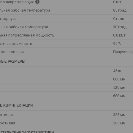
тво направляющих
8 шт.
ьная рабочая температура
85 град.
 корпуса
Сталь
ная рабочая температура
30 град.
ьная потребляемая мощность
0.8 кВт
льная влажность
95 %
спользования
Пищевая п
НЫЕ РАЗМЕРЫ
45 кг
800 мм
520 мм
688 мм
Е КОМПЛЕКТАЦИИ
отивня
325 мм
противня
265 мм
АТЕЛЬСКИЕ ХАРАКТЕРИСТИКИ