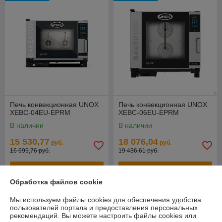
Печь конвекционная UNOX
Печь конвекционная UNOX
XEBC-04EU-EPRM
XEBC-06EU-EPRM
В наличии
В наличии
15 530,77
18 076,04
руб.
руб.
16 699,76 руб.
19 436,61 руб.
Купить
Купить
Обработка файлов cookie
СУПЕРЦЕНА
-7%
Мы используем файлы cookies для обеспечения удобства
пользователей портала и предоставления персональных
рекомендаций.
Вы можете настроить файлы cookies или