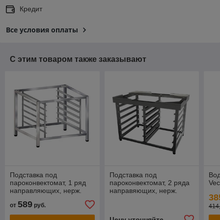
Кредит
Все условия оплаты
С этим товаром также заказывают
Подставка под
Подставка под
Во
пароконвектомат, 1 ряд
пароконвектомат, 2 ряда
Vec
направляющих, нерж.
направяющих, нерж.
38
сталь
сталь
589
от
руб.
414
Цену уточняйте