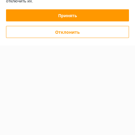
отключить их.
Принять
Отклонить
Конвекционная печь APACH
Конвекционная печь Smeg
AD46D
Alfa 420 H-2
В наличии
В наличии
4 525,77
5 948,07
руб.
руб.
4 866,42 руб.
6 395,78 руб.
Купить
Купить
СУПЕРЦЕНА
СУПЕРЦЕНА