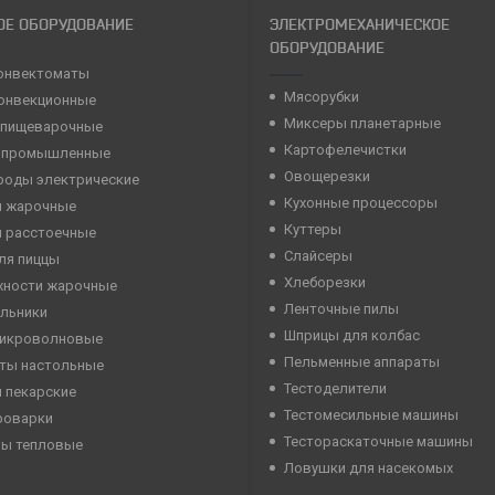
ОЕ ОБОРУДОВАНИЕ
ЭЛЕКТРОМЕХАНИЧЕСКОЕ
ОБОРУДОВАНИЕ
онвектоматы
Мясорубки
конвекционные
Миксеры планетарные
 пищеварочные
Картофелечистки
 промышленные
Овощерезки
роды электрические
Кухонные процессоры
 жарочные
Куттеры
 расстоечные
Слайсеры
ля пиццы
Хлеборезки
хности жарочные
Ленточные пилы
льники
Шприцы для колбас
микроволновые
Пельменные аппараты
ты настольные
Тестоделители
 пекарские
Тестомесильные машины
роварки
Тестораскаточные машины
ны тепловые
Ловушки для насекомых