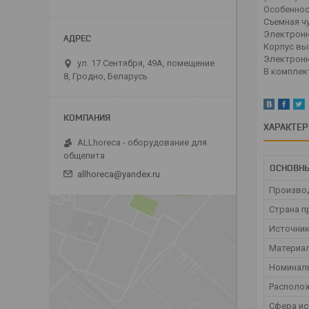
Особеннос
Съемная чу
Электронн
Корпус вы
Электронна
ул. 17 Сентября, 49А, помещение
В комплек
8, Гродно, Беларусь
ХАРАКТЕ
ALLhoreca - оборудование для
общепита
ОСНОВНЫ
allhoreca@yandex.ru
Произво
Страна п
Источник
Материа
Номинал
Располо
Сфера и