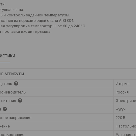
ти:
гунная чаша.
ый контроль заданной температуры.
полнен из нержавеющей стали AISI 304.
я регулировка температуры: от 60 до 240 °C.
т поставки входит крышка.
РИСТИКИ
Е АТРИБУТЫ
дитель
Итерма
роизводитель
Россия
 питания
Электрич
л
Чугун
ьное напряжение
220 В
жение
Настольн
спользования
Уличная т