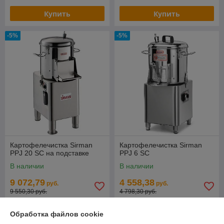
Купить
Купить
-5%
-5%
Картофелечистка Sirman
Картофелечистка Sirman
PPJ 20 SC на подставке
PPJ 6 SC
В наличии
В наличии
9 072,79
4 558,38
руб.
руб.
9 550,30 руб.
4 798,30 руб.
Купить
Купить
Обработка файлов cookie