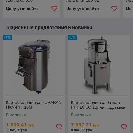
Abat МКК-300
Abat МКК-150-01
Aba
Цену уточняйте
Цену уточняйте
Це
Акционные предложения и новинки
-7%
-5%
Картофелечистка HURAKAN
Картофелечистка Sirman
HKN-PPF10M
PPJ 10 SC 1ф на подставке
В наличии
В наличии
1 830,41
7 657,21
руб.
руб.
1 968,18 руб.
8 060,22 руб.