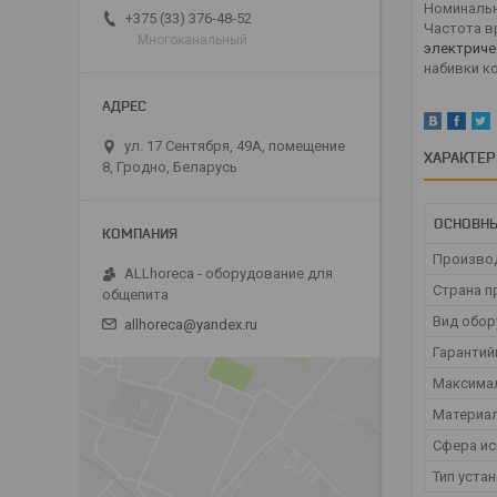
Номинальн
+375 (33) 376-48-52
Частота в
Многоканальный
электриче
набивки к
ул. 17 Сентября, 49А, помещение
ХАРАКТЕ
8, Гродно, Беларусь
ОСНОВНЫ
Произво
ALLhoreca - оборудование для
Страна п
общепита
Вид обо
allhoreca@yandex.ru
Гарантий
Максима
Материа
Сфера и
Тип уста