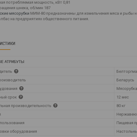
ая потребляемая мощность, кВт 0,81
ращения шнека, об/мин 187
ские мясорубки
МИМ-80 предназначены для измельчения мяса и рыбы н
олбас на предприятиях общественного питания.
РИСТИКИ
Е АТРИБУТЫ
дитель
Белторгм
роизводитель
Беларусь
рудования
Мясорубка
ный срок
12 мес
льная производительность
80 кг
л
Нержавею
спользования
Пищевая 
новки оборудования
Настольн