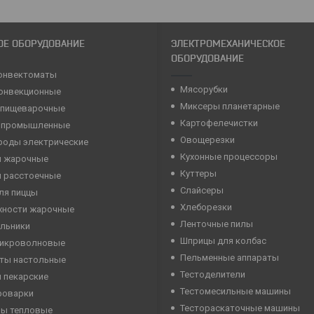
ОЕ ОБОРУДОВАНИЕ
ЭЛЕКТРОМЕХАНИЧЕСКОЕ
ОБОРУДОВАНИЕ
онвектоматы
Мясорубки
конвекционные
Миксеры планетарные
 пищеварочные
Картофелечистки
 промышленные
Овощерезки
роды электрические
Кухонные процессоры
 жарочные
Куттеры
 расстоечные
Слайсеры
ля пиццы
Хлеборезки
хности жарочные
Ленточные пилы
льники
Шприцы для колбас
микроволновые
Пельменные аппараты
ты настольные
Тестоделители
 пекарские
Тестомесильные машины
роварки
Тестораскаточные машины
ны тепловые