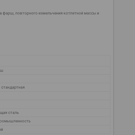
а фарш, повторного измельчения котлетной массы и
аш
 стандартная
щая сталь
промышленность
ый