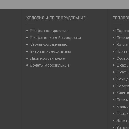
ХОЛОДИЛЬНОЕ ОБОРУДОВАНИЕ
ТЕПЛОВ
Шкафы холодильные
Парок
Шкафы шоковой заморозки
Печи 
Столы холодильные
Котлы
Витрины холодильные
Плиты
Лари морозильные
Сково
Бонеты морозильные
Шкафы
Шкафы
Печи д
Повер
Кипяти
Печи 
Марми
Шкафы
Элект
Витри