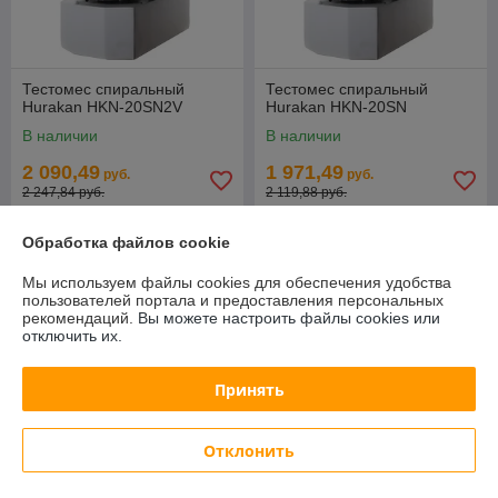
Тестомес спиральный
Тестомес спиральный
Hurakan HKN-20SN2V
Hurakan HKN-20SN
В наличии
В наличии
2 090,49
1 971,49
руб.
руб.
2 247,84 руб.
2 119,88 руб.
Купить
Купить
Обработка файлов cookie
Мы используем файлы cookies для обеспечения удобства
СУПЕРЦЕНА
СУПЕРЦЕНА
пользователей портала и предоставления персональных
рекомендаций.
Вы можете настроить файлы cookies или
отключить их.
Принять
Отклонить