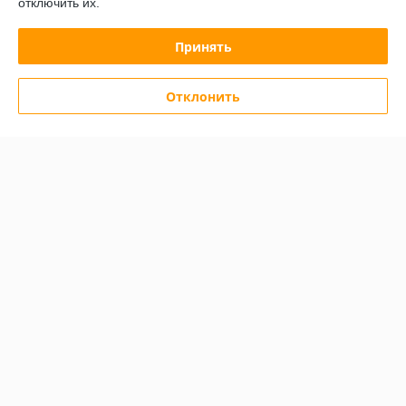
отключить их.
СУПЕРЦЕНА
СУПЕРЦЕНА
Принять
Отклонить
Стол холодильный Polair
Стол холодильный Polair
TM2GN-SC
TM2-SC
В наличии
В наличии
3 277,94
3 121,34
руб.
руб.
3 724,93 руб.
3 546,98 руб.
Купить
Купить
Показать ещё