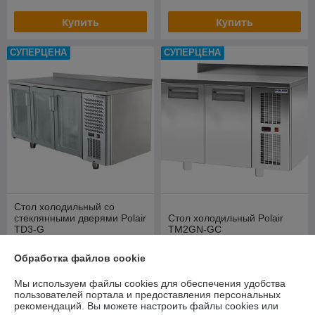
Купить
Купить
СУПЕРЦЕНА
СУПЕРЦЕНА
Стол холодильный со
стеклянными дверями Polair
Стол холодильный Polair
TD3-G
TM2GN-GC
В наличии
В наличии
Обработка файлов cookie
4 521,50
2 967,41
руб.
руб.
Мы используем файлы cookies для обеспечения удобства
5 138,07 руб.
3 372,06 руб.
пользователей портала и предоставления персональных
рекомендаций.
Вы можете настроить файлы cookies или
Купить
Купить