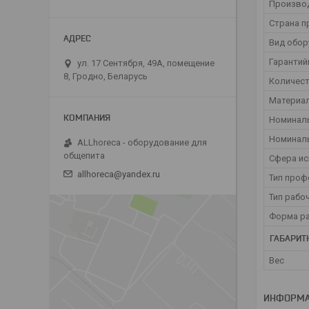
Произво
Страна п
Вид обор
Гарантий
ул. 17 Сентября, 49А, помещение
8, Гродно, Беларусь
Количест
Материал
Номинал
Номинал
ALLhoreca - оборудование для
общепита
Сфера и
allhoreca@yandex.ru
Тип проф
Тип рабо
Форма ра
ГАБАРИТ
Вес
ИНФОРМА