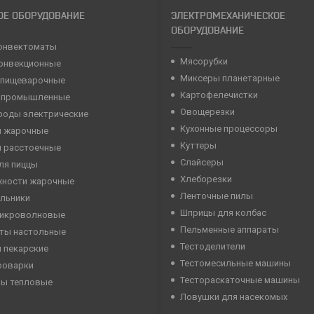
ОЕ ОБОРУДОВАНИЕ
ЭЛЕКТРОМЕХАНИЧЕСКОЕ
ОБОРУДОВАНИЕ
онвектоматы
Мясорубки
конвекционные
Миксеры планетарные
 пищеварочные
Картофелечистки
 промышленные
Овощерезки
роды электрические
Кухонные процессоры
 жарочные
Куттеры
 расстоечные
Слайсеры
ля пиццы
Хлеборезки
хности жарочные
Ленточные пилы
льники
Шприцы для колбас
микроволновые
Пельменные аппараты
ты настольные
Тестоделители
 пекарские
Тестомесильные машины
роварки
Тестораскаточные машины
ны тепловые
Ловушки для насекомых