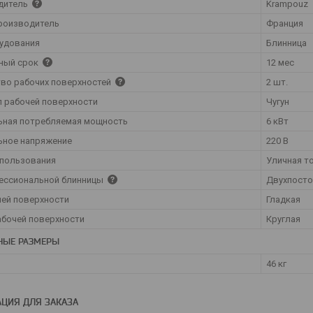
дитель
Krampouz
роизводитель
Франция
удования
Блинница
ный срок
12 мес
во рабочих поверхностей
2 шт.
 рабочей поверхности
Чугун
ьная потребляемая мощность
6 кВт
ьное напряжение
220 В
спользования
Уличная т
ессиональной блинницы
Двухпосто
чей поверхности
Гладкая
бочей поверхности
Круглая
НЫЕ РАЗМЕРЫ
46 кг
ЦИЯ ДЛЯ ЗАКАЗА