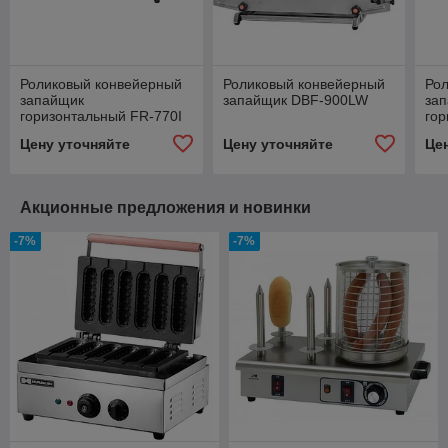
Роликовый конвейерный
Роликовый конвейерный
Ро
запайщик
запайщик DBF-900LW
за
горизонтальный FR-770I
гор
Цену уточняйте
Цену уточняйте
Це
Акционные предложения и новинки
-7%
-7%