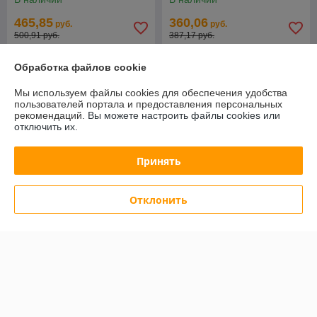
465,85
360,06
руб.
руб.
500,91 руб.
387,17 руб.
Купить
Купить
Обработка файлов cookie
Мы используем файлы cookies для обеспечения удобства
-7%
-7%
пользователей портала и предоставления персональных
рекомендаций.
Вы можете настроить файлы cookies или
отключить их.
Принять
Отклонить
Аппарат для хот-догов
HURAKAN HKN-Y06
Весы CAS ND-300E
В наличии
В наличии
643,64
1 409,01
руб.
руб.
692,09 руб.
1 515,07 руб.